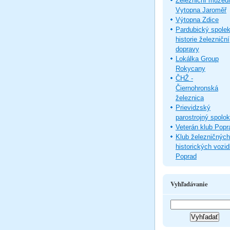
Železniční muze
Vytopna Jaroměř
Výtopna Zdice
Pardubický spole
historie železniční
dopravy
Lokálka Group
Rokycany
ČHŽ -
Čiernohronská
železnica
Prievidzský
parostrojný spolok
Veterán klub Popr
Klub železničných
historických vozid
Poprad
Vyhľadávanie