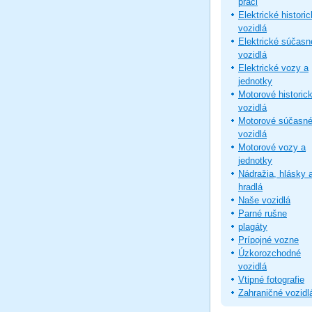
práci
Elektrické histori
vozidlá
Elektrické súčasn
vozidlá
Elektrické vozy a
jednotky
Motorové historic
vozidlá
Motorové súčasn
vozidlá
Motorové vozy a
jednotky
Nádražia, hlásky 
hradlá
Naše vozidlá
Parné rušne
plagáty
Prípojné vozne
Úzkorozchodné
vozidlá
Vtipné fotografie
Zahraničné vozidl