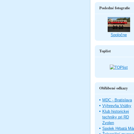
Posledné fotografie
Spoločne
Toplist
Obľúbené odkazy
MDC - Bratislava
Výhrevňa Vrútky
Klub historickej
techniky pri RD
Zvolen
Spolek Hrbatá Má