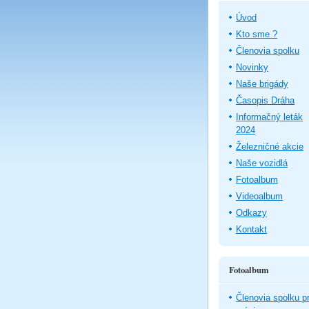
Úvod
Kto sme ?
Členovia spolku
Novinky
Naše brigády
Časopis Dráha
Informačný leták
2024
Železničné akcie
Naše vozidlá
Fotoalbum
Videoalbum
Odkazy
Kontakt
Fotoalbum
Členovia spolku pr